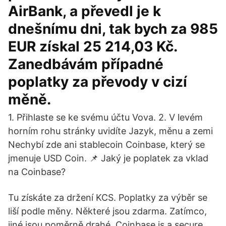
AirBank, a převedl je k
dnešnímu dni, tak bych za 985
EUR získal 25 214,03 Kč.
Zanedbávám případné
poplatky za převody v cizí
měně.
1. Přihlaste se ke svému účtu Vova. 2. V levém
horním rohu stránky uvidíte Jazyk, měnu a zemi
Nechybí zde ani stablecoin Coinbase, který se
jmenuje USD Coin. 📌 Jaký je poplatek za vklad
na Coinbase?
Tu získáte za držení KCS. Poplatky za výběr se
liší podle měny. Některé jsou zdarma. Zatímco,
jiné jsou poměrně drahé. Coinbase is a secure