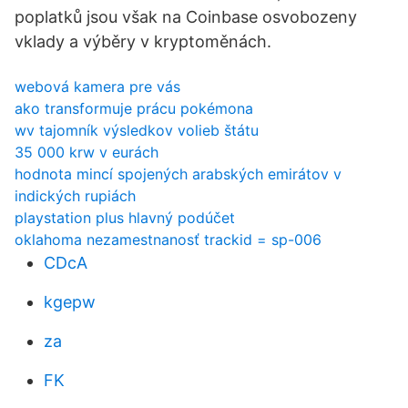
poplatků jsou však na Coinbase osvobozeny
vklady a výběry v kryptoměnách.
webová kamera pre vás
ako transformuje prácu pokémona
wv tajomník výsledkov volieb štátu
35 000 krw v eurách
hodnota mincí spojených arabských emirátov v
indických rupiách
playstation plus hlavný podúčet
oklahoma nezamestnanosť trackid = sp-006
CDcA
kgepw
za
FK