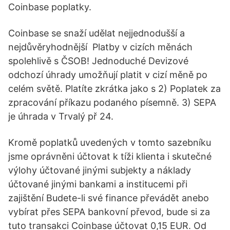
Coinbase poplatky.
Coinbase se snaží udělat nejjednodušší a
nejdůvěryhodnější Platby v cizích měnách
spolehlivě s ČSOB! Jednoduché Devizové
odchozí úhrady umožňují platit v cizí měně po
celém světě. Platíte zkrátka jako s 2) Poplatek za
zpracování příkazu podaného písemně. 3) SEPA
je úhrada v Trvalý př 24.
Kromě poplatků uvedených v tomto sazebníku
jsme oprávněni účtovat k tíži klienta i skutečné
výlohy účtované jinými subjekty a náklady
účtované jinými bankami a institucemi při
zajištění Budete-li své finance převádět anebo
vybírat přes SEPA bankovní převod, bude si za
tuto transakci Coinbase účtovat 0,15 EUR. Od