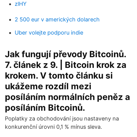
zlHY
2 500 eur v amerických dolarech
Uber volejte podporu indie
Jak fungují převody Bitcoinů.
7. článek z 9. | Bitcoin krok za
krokem. V tomto článku si
ukážeme rozdíl mezi
posíláním normálních peněz a
posíláním Bitcoinů.
Poplatky za obchodování jsou nastaveny na
konkurenční úrovni 0,1 % mínus sleva.