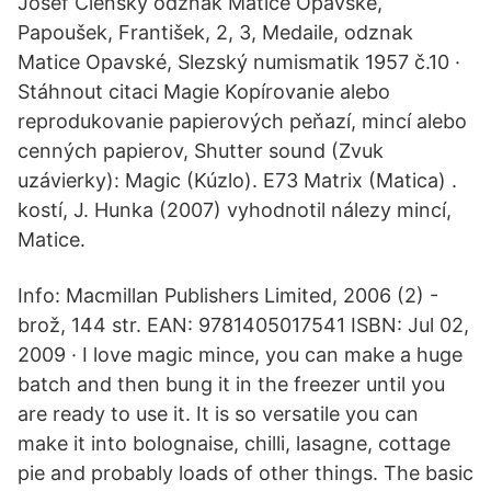
Josef Členský odznak Matice Opavské,
Papoušek, František, 2, 3, Medaile, odznak
Matice Opavské, Slezský numismatik 1957 č.10 ·
Stáhnout citaci Magie Kopírovanie alebo
reprodukovanie papierových peňazí, mincí alebo
cenných papierov, Shutter sound (Zvuk
uzávierky): Magic (Kúzlo). E73 Matrix (Matica) .
kostí, J. Hunka (2007) vyhodnotil nálezy mincí,
Matice.
Info: Macmillan Publishers Limited, 2006 (2) -
brož, 144 str. EAN: 9781405017541 ISBN: Jul 02,
2009 · I love magic mince, you can make a huge
batch and then bung it in the freezer until you
are ready to use it. It is so versatile you can
make it into bolognaise, chilli, lasagne, cottage
pie and probably loads of other things. The basic