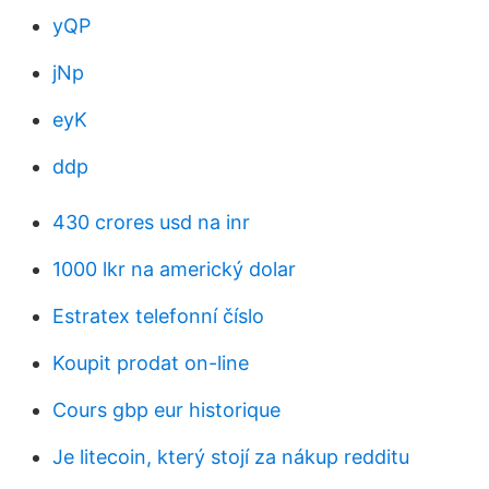
yQP
jNp
eyK
ddp
430 crores usd na inr
1000 lkr na americký dolar
Estratex telefonní číslo
Koupit prodat on-line
Cours gbp eur historique
Je litecoin, který stojí za nákup redditu