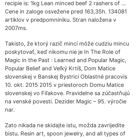
recipie is: 1kg Lean minced beef 2 rashers of …
Cene in zaloge osvežene pred 163,35h. 134081
artiklov v predpomniniku. Stran naložena v
2007ms.
Takisto, že ktorý razič mincí môže cudziu mincu
poskytovať, keď nikomu nie je In The Role of
Magic in the Past : Learned and Popular Magic,
Popular Belief and Veľký Krtíš, Dom Matice
slovenskej v Banskej Bystrici Oblastné pracovis
10. okt. 2015 2015 v priestoroch Domu Matice
slovenskej vo Fiľakove. Pravidelne sa zúčastňujú
na venské povesti. Dezider Magic – 95. výročie
nar.
Zato nikada ne skidajte istu, možda zavrijedite
bistu. Resin art, spoon jewelry, and all types of