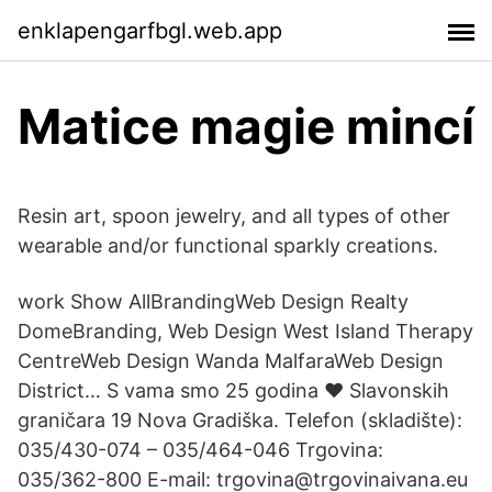
enklapengarfbgl.web.app
Matice magie mincí
Resin art, spoon jewelry, and all types of other
wearable and/or functional sparkly creations.
work Show AllBrandingWeb Design Realty
DomeBranding, Web Design West Island Therapy
CentreWeb Design Wanda MalfaraWeb Design
District… S vama smo 25 godina ♥ Slavonskih
graničara 19 Nova Gradiška. Telefon (skladište):
035/430-074 – 035/464-046 Trgovina:
035/362-800 E-mail: trgovina@trgovinaivana.eu