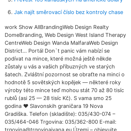
Jak najít směrovací číslo bez kontroly chase
work Show AllBrandingWeb Design Realty
DomeBranding, Web Design West Island Therapy
CentreWeb Design Wanda MalfaraWeb Design
District… Portál Don`t panic vám nabízí se
podívat na mince, které možná ještě někde
zůstaly u vás a vašich příbuzných ve starých
šatech. Zvláštní pozornost se obraťte na minci o
hodnotě 5 sovětských kopějek — některé roky
výroby této mince teď mohou stát 70 až 80 tisíc
rublů (asi 25 — 28 tisíc Kč). S vama smo 25
godina ♥ Slavonskih graničara 19 Nova
Gradiška. Telefon (skladište): 035/430-074 –
035/464-046 Trgovina: 035/362-800 E-mail:
trgovina@trgovinaivana.eu Územi – objevujte