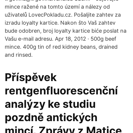
mince ražené na tomto území a nálezy od
uživatelů LovecPokladu.cz. Pošaljite zahtev za
izradu loyalty kartice. Nakon što Vaš zahtev
bude odobren, broj loyalty kartice biće poslat na
Vašu e-mail adresu. Apr 18, 2012 · 500g beef
mince. 400g tin of red kidney beans, drained
and rinsed.
Příspěvek
rentgenfluorescenční
analýzy ke studiu
pozdně antických
mincí. Zprávy z Matice