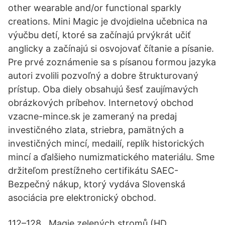
other wearable and/or functional sparkly
creations. Mini Magic je dvojdielna učebnica na
výučbu detí, ktoré sa začínajú prvýkrát učiť
anglicky a začínajú si osvojovať čítanie a písanie.
Pre prvé zoznámenie sa s písanou formou jazyka
autori zvolili pozvoľný a dobre štrukturovaný
prístup. Oba diely obsahujú šesť zaujímavých
obrázkových príbehov. Internetový obchod
vzacne-mince.sk je zameraný na predaj
investičného zlata, striebra, pamätných a
investičných mincí, medailí, replík historických
mincí a ďalšieho numizmatického materiálu. Sme
držiteľom prestížneho certifikátu SAEC-
Bezpečný nákup, ktorý vydáva Slovenská
asociácia pre elektronický obchod.
112–128 . Magie zelených stromů (HD,