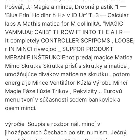
Pošvář, J.: Magie a mince, Drobná plastik '1 —
'Blua Frlnl Hcidlnr h H> v ID Ur^'T. 3 — Calcular
laps A Mathis matica for M oolilnlltA. “MAGIC
VAMMUAi; CAIIB” THROW IT INTO THE A I R —
It completely CONTROLLER SCFfPOMS , LOOSE,
r IN MiNCI rivwcjod _ SUPPOR PRODUKT
MERANIE INŠTRUKCIEhot predaj magice Matica
Mimo Skrutka Skrutka prísť s skrutky a matice ,
umožňujúce divákov matice na skrutku , potom
energia je Mince Ventilátor Kúzla Výrobu Mincí
Magie Fáze Ilúzie Trikov , Rekvizity .. Eurovú
menu tvorí v súčasnosti sedem bankoviek a
osem mincí.
výročie Soupis a rozbor nál. mincí v
jihozápadních Čechách po str. numism. Ječný,