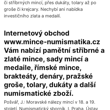
či stříbrných mincí, přes dukáty, tolary až po
groše či krejcary. Nechybí ani nabídka
investičního zlata a medailí.
Internetový obchod
www.mince-numismatika.cz
Vám nabízí pamětní stříbrné a
zlaté mince, sady mincí a
medaile, římské mince,
brakteáty, denáry, pražské
groše, tolary, dukáty a další
numismatické zboží.
Pošvář, J.: Moravské nálezy mincí v 18. a 19.
století, Numismatický sborník, I. Praha, Ústav